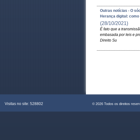
Outras notícias - O só
Herança digital: como
(28/10/2021)
É fato que a transmissã
embasada por leis e pr
Direito Su
Visitas no site:
528802
© 2026 Todos os direitos rese