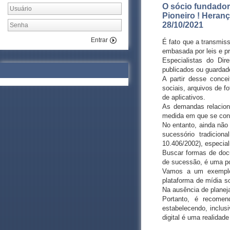
O sócio fundador 
Pioneiro ! Heranç
28/10/2021
Entrar
É fato que a transmiss
embasada por leis e p
Especialistas do Dir
publicados ou guardado
A partir desse conce
sociais, arquivos de f
de aplicativos.
As demandas relacion
medida em que se cons
No entanto, ainda não 
sucessório tradicion
10.406/2002), especial
Buscar formas de doc
de sucessão, é uma po
Vamos a um exemplo: 
plataforma de mídia s
Na ausência de planeja
Portanto, é recomen
estabelecendo, inclusi
digital é uma realidad