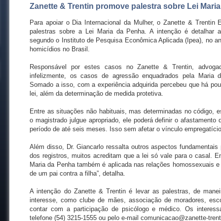
Zanette & Trentin promove palestra sobre Lei Maria
Para apoiar o Dia Internacional da Mulher, o Zanette & Trentin 
palestras sobre a Lei Maria da Penha. A intenção é detalhar
segundo o Instituto de Pesquisa Econômica Aplicada (Ipea), no 
homicídios no Brasil.
Responsável por estes casos no Zanette & Trentin, advogad
infelizmente, os casos de agressão enquadrados pela Maria
Somado a isso, com a experiência adquirida percebeu que há pou
lei, além da determinação de medida protetiva.
Entre as situações não habituais, mas determinadas no código, e
o magistrado julgue apropriado, ele poderá definir o afastamento 
período de até seis meses. Isso sem afetar o vínculo empregatício
Além disso, Dr. Giancarlo ressalta outros aspectos fundamentais 
dos registros, muitos acreditam que a lei só vale para o casal. En
Maria da Penha também é aplicada nas relações homossexuais e f
de um pai contra a filha”, detalha.
A intenção do Zanette & Trentin é levar as palestras, de manei
interesse, como clube de mães, associação de moradores, escol
contar com a participação de psicólogo e médico. Os interes
telefone (54) 3215-1555 ou pelo e-mail comunicacao@zanette-tren