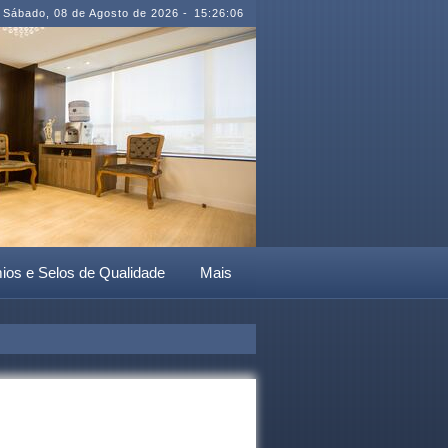
Sábado
,
08 de Agosto de 2026
-
15:26:06
ios e Selos de Qualidade
Mais
Com matriz em Caxias do Sul/RS e fi