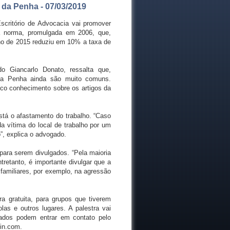
 da Penha - 07/03/2019
Escritório de Advocacia vai promover
 a norma, promulgada em 2006, que,
ano de 2015 reduziu em 10% a taxa de
o Giancarlo Donato, ressalta que,
 da Penha ainda são muito comuns.
co conhecimento sobre os artigos da
stá o afastamento do trabalho. “Caso
da vítima do local de trabalho por um
”, explica o advogado.
para serem divulgados. “Pela maioria
tretanto, é importante divulgar que a
amiliares, por exemplo, na agressão
ra gratuita, para grupos que tiverem
as e outros lugares. A palestra vai
sados podem entrar em contato pelo
tin.com.