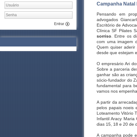
Campanha Natal Fe
Pensando em prop
advogados Giancarl
Entrar
Escritório de Advoca
Clínica SF Pilates
sorriso
. Entre os d
com uma imagem da
Quem quiser aderir 
desde que estejam 
O empresário Ari do
Sobre a parceria de
ganhar são as crianç
sócio-fundador do Z
fundamental para b
vamos nos empenhar 
A partir da arrecada
pelos papais noeis
Loteamento Vitório 
Infantil Aracy Maria
dias 15, 18 e 20 de
A campanha pode eng