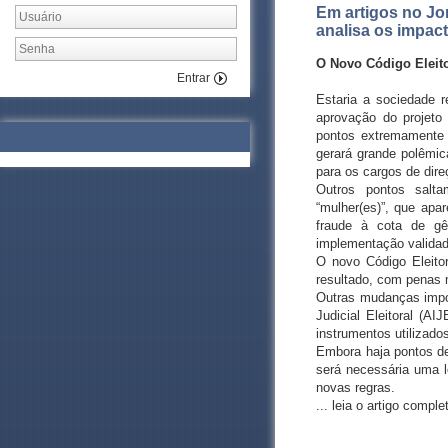
Em artigos no Jor
analisa os impact
O Novo Código Eleito
Entrar
Estaria a sociedade 
aprovação do projeto
pontos extremamente 
gerará grande polêmic
para os cargos de direç
Outros pontos salta
“mulher(es)”, que ap
fraude à cota de gê
implementação validad
O novo Código Eleitor
resultado, com penas
Outras mudanças impor
Judicial Eleitoral (A
instrumentos utilizados
Embora haja pontos de
será necessária uma l
novas regras.
... leia o artigo comp